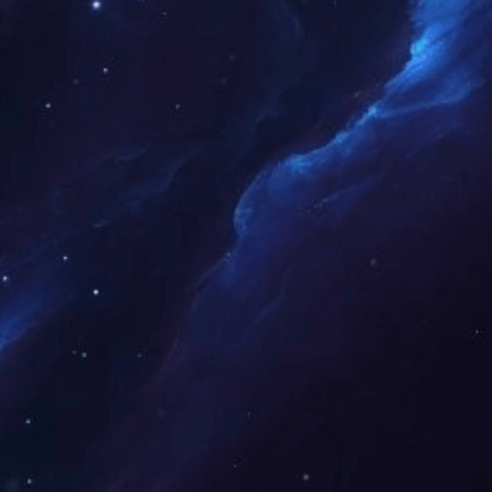
闻资讯
战术演变分析
转会传闻：顶级前锋或加盟豪门
守转换中占据主动...
最新转会市场情报，豪门球队动作频频...
动社区
参与赛果预测，赢取积分奖励
加入我们的官方竞猜，用你的专业眼光挑战全球球迷！