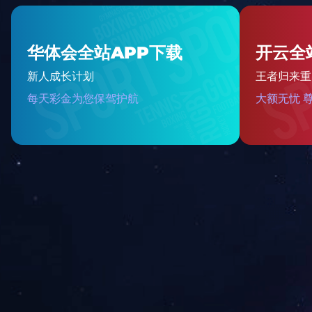
 - 1 阿森纳 [完场]
NBA：湖人 112 - 105 勇士 [进行中]
🔴 正在直播
热门联赛
⚽️ 英超 (Premier League)
⚽️ 西甲 (La Liga)
利物浦
⚽️ 德甲 (Bundesliga)
📊 实时统计
⚽️ 意甲 (Serie A)
🏀 NBA 篮球联赛