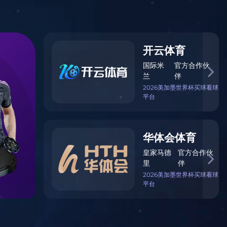
登录
注册
，参与专业级数据分